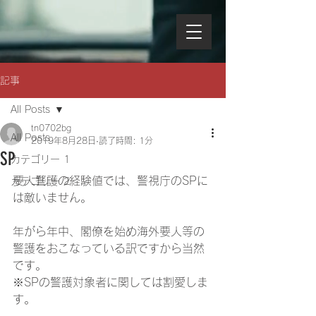
記事
All Posts
tn0702bg
All Posts
2019年8月28日
読了時間: 1分
SP
カテゴリー 1
要人警護の経験値では、警視庁のSPに
カテゴリー 2
は敵いません。
年がら年中、閣僚を始め海外要人等の
警護をおこなっている訳ですから当然
です。
※SPの警護対象者に関しては割愛しま
す。