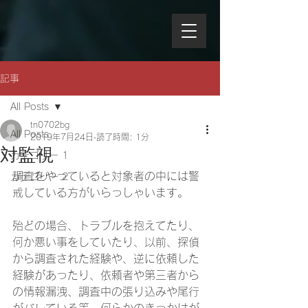
記事
All Posts
tn0702bg
All Posts
2019年7月24日
読了時間: 1分
対監視
カテゴリー 1
調査をやっていると対象者の中には警
カテゴリー 2
戒している方がいらっしゃいます。
殆どの場合、トラブルを抱えてたり、
何か悪い事をしていたり、以前、探偵
から調査された経験や、逆に依頼した
経験があったり、依頼者や第三者から
の情報漏洩、調査中の張り込みや尾行