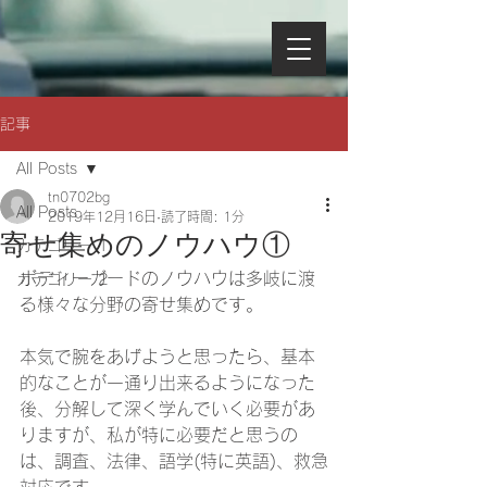
記事
All Posts
tn0702bg
All Posts
2019年12月16日
読了時間: 1分
寄せ集めのノウハウ①
カテゴリー 1
ボディーガードのノウハウは多岐に渡
カテゴリー 2
る様々な分野の寄せ集めです。
本気で腕をあげようと思ったら、基本
的なことが一通り出来るようになった
後、分解して深く学んでいく必要があ
りますが、私が特に必要だと思うの
は、調査、法律、語学(特に英語)、救急