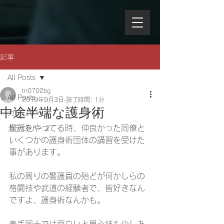
記事
All Posts
tn0702bg
All Posts
2019年9月3日
読了時間: 1分
中途半端な護身術
カテゴリー 1
警護をやってる時、仲良かった同僚と
カテゴリー 2
いくつかの護身術団体の講習を受けた
事があります。
私の周りの警護員の殆どが何かしらの
格闘技や武道の経験者で、皆好きなん
ですよ、護身術なんかも。